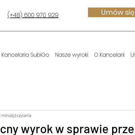
Umów się 
(+48) 600 970 929
Kancelaria SubiGo
Nasze wyroki
O Kancelarii
U
1 minut(y) czytania
ny wyrok w sprawie prz