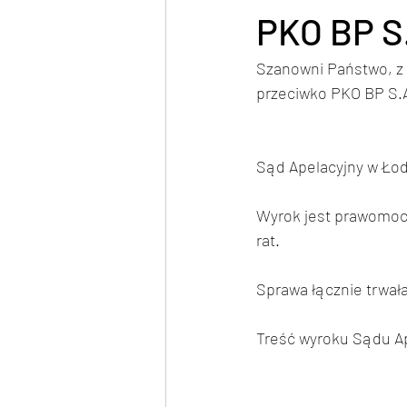
PKO BP S.
Szanowni Państwo, z
przeciwko PKO BP S.A
Sąd Apelacyjny w Łod
Wyrok jest prawomocny
rat.
Sprawa łącznie trwała
Treść wyroku Sądu Ap