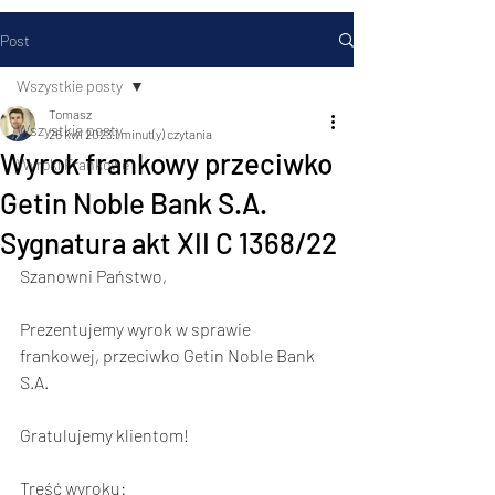
Post
Wszystkie posty
Tomasz
Wszystkie posty
26 kwi 2023
1 minut(y) czytania
Wyrok frankowy przeciwko
Wyroki Frankowe
Getin Noble Bank S.A.
Sygnatura akt XII C 1368/22
Szanowni Państwo,           
Prezentujemy wyrok w sprawie 
frankowej, przeciwko Getin Noble Bank 
S.A.  
Gratulujemy klientom!      
Treść wyroku: