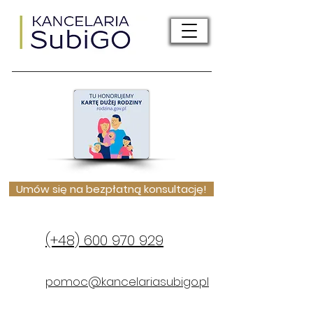
Umów się na bezpłatną konsultację!
(+48) 600 970 929
pomoc@kancelariasubigo.pl