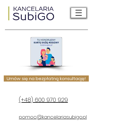
Umów się na bezpłatną konsultację!
(+48) 600 970 929
pomoc@kancelariasubigo.pl