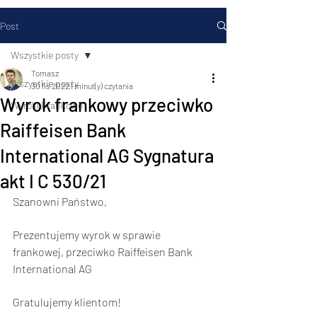
Post
Wszystkie posty
Tomasz
Wszystkie posty
30 lis 2022
1 minut(y) czytania
Wyrok frankowy przeciwko
Wyroki Frankowe
Raiffeisen Bank
International AG Sygnatura
akt I C 530/21
Szanowni Państwo,           
Prezentujemy wyrok w sprawie 
frankowej, przeciwko Raiffeisen Bank 
International AG
Gratulujemy klientom!      