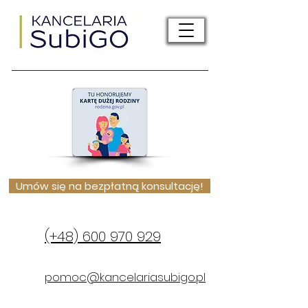
Umów się na bezpłatną konsultację!
(+48) 600 970 929
pomoc@kancelariasubigo.pl