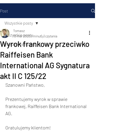
Post
Wszystkie posty
Tomasz
Wszystkie posty
13 mar 2023
1 minut(y) czytania
Wyrok frankowy przeciwko
Wyroki Frankowe
Raiffeisen Bank
International AG Sygnatura
akt II C 125/22
Szanowni Państwo,           
Prezentujemy wyrok w sprawie 
frankowej, Raiffeisen Bank International 
AG.   
Gratulujemy klientom!      