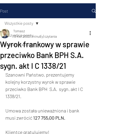
Post
Wszystkie posty
Tomasz
Wszystkie posty
13 kwi 2022
1 minut(y) czytania
Wyrok frankowy w sprawie
Wyroki Frankowe
przeciwko Bank BPH S.A.
sygn. akt I C 1338/21
Szanowni Państwo, prezentujemy 
kolejny korzystny wyrok w sprawie 
przeciwko Bank BPH  S.A.  sygn. akt I C 
1338/21.  
Umowa została unieważniona i bank 
musi zwrócić
 127 755,00 PLN. 
Klientce gratulujemy!    