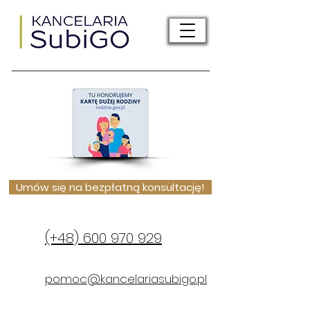
Umów się na bezpłatną konsultację!
(+48) 600 970 929
pomoc@kancelariasubigo.pl