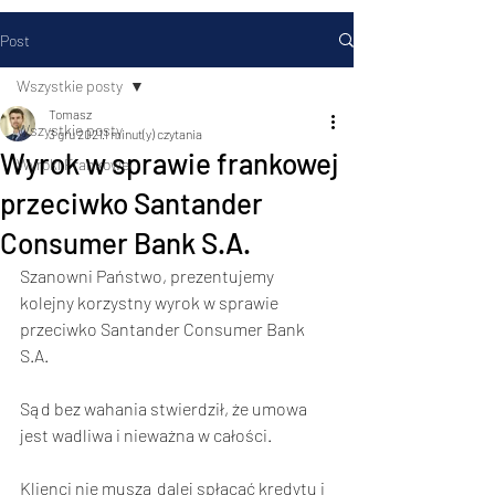
Post
Wszystkie posty
Tomasz
Wszystkie posty
3 gru 2021
1 minut(y) czytania
Wyrok w sprawie frankowej
Wyroki Frankowe
przeciwko Santander
Consumer Bank S.A.
Szanowni Państwo, prezentujemy 
kolejny korzystny wyrok w sprawie 
przeciwko Santander Consumer Bank 
S.A. 
Sąd bez wahania stwierdził, że umowa 
jest wadliwa i nieważna w całości. 
Klienci nie muszą dalej spłacać kredytu i 