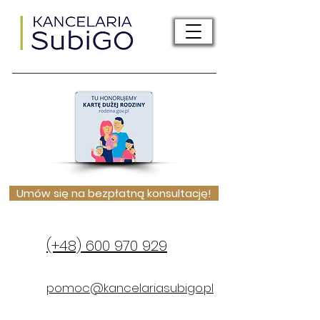
Umów się na bezpłatną konsultację!
(+48) 600 970 929
pomoc@kancelariasubigo.pl