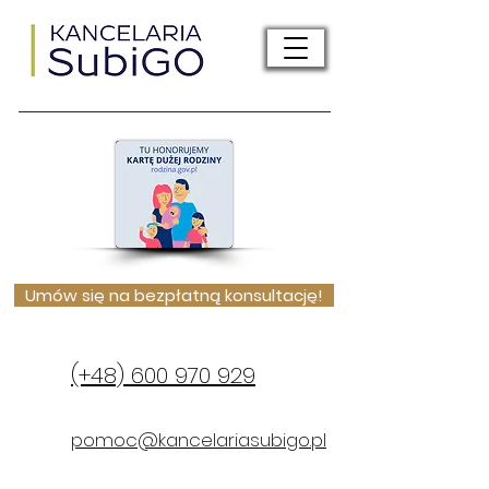
Umów się na bezpłatną konsultację!
(+48) 600 970 929
pomoc@kancelariasubigo.pl