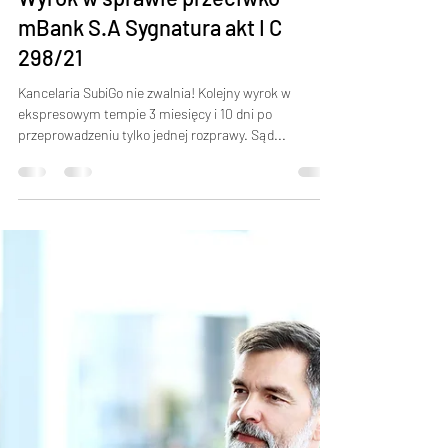
Tomasz
19 lip 2021
1 minut(y) czytania
Wyrok w sprawie przeciwko
mBank S.A Sygnatura akt I C
298/21
Kancelaria SubiGo nie zwalnia! Kolejny wyrok w
ekspresowym tempie 3 miesięcy i 10 dni po
przeprowadzeniu tylko jednej rozprawy. Sąd...